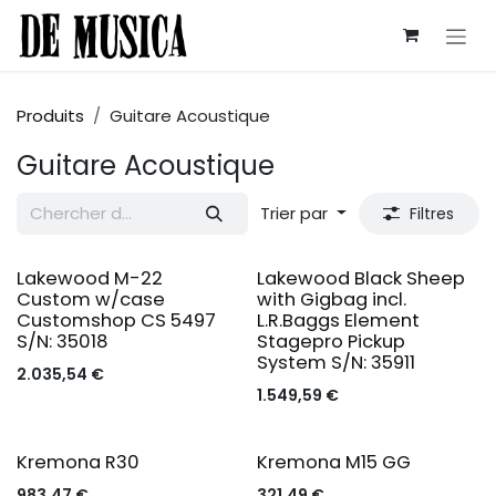
Se rendre au contenu
Produits
Guitare Acoustique
Guitare Acoustique
Trier par
Filtres
Lakewood M-22
Lakewood Black Sheep
Custom w/case
with Gigbag incl.
Customshop CS 5497
L.R.Baggs Element
S/N: 35018
Stagepro Pickup
System S/N: 35911
2.035,54
€
1.549,59
€
Kremona R30
Kremona M15 GG
983,47
€
321,49
€